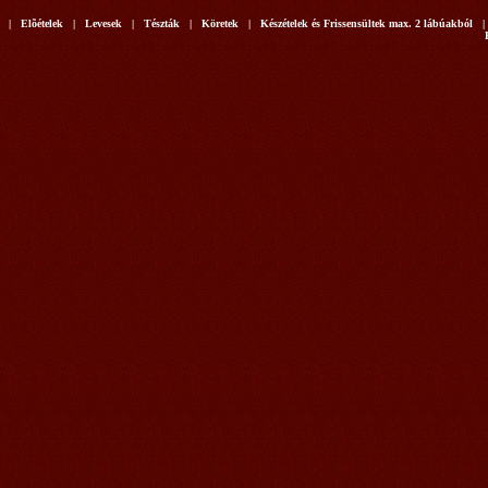
| Elõételek | Levesek | Tészták | Köretek | Készételek és Frissensültek max. 2 lábúakból |