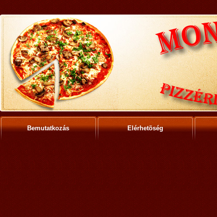
Bemutatkozás
Elérhetõség